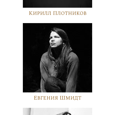
Кирилл Плотников
Евгения Шмидт