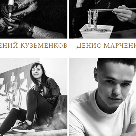
ений Кузьменков
Денис Марчен