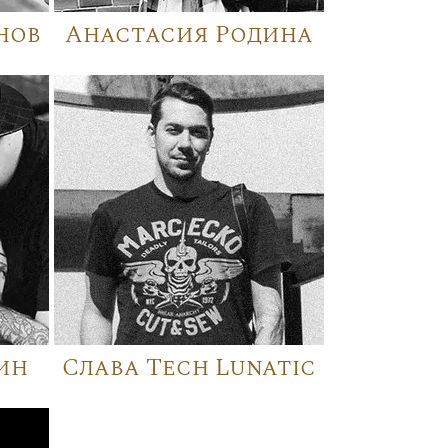
нов
Анастасия Родина
ин
Слава Tech Lunatic