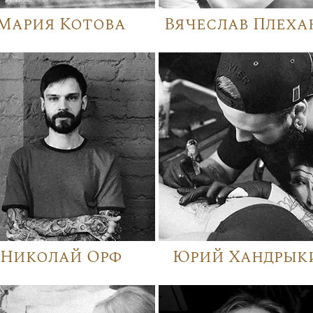
Мария Котова
Вячеслав Плеха
Николай Орф
Юрий Хандрык