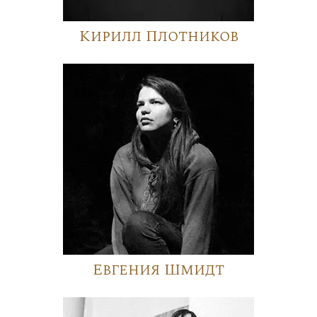
Кирилл Плотников
Евгения Шмидт