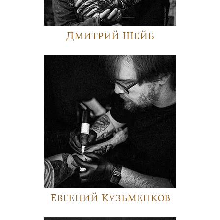
Дмитрий Шейб
Евгений Кузьменков