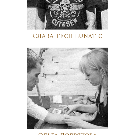
Слава Tech Lunatic