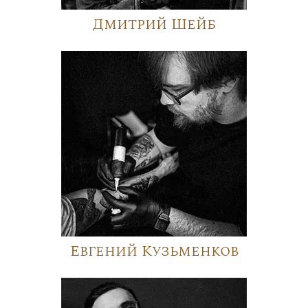
Дмитрий Шейб
Евгений Кузьменков