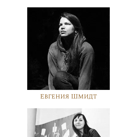
Евгения Шмидт