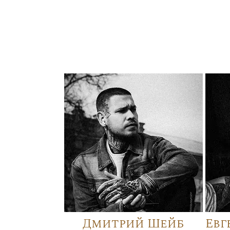
Дмитрий Шейб
Евг