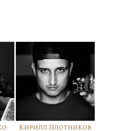
ко
Кирилл Плотников