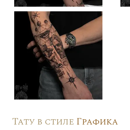
Тату в стиле
Графика