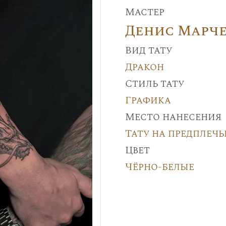
Мастер
Денис Марч
Вид тату
Дракон
Стиль тату
Графика
Место нанесения
Тату на предплечь
Цвет
Чёрно-белые