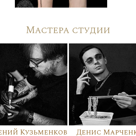
Мастера студии
ений Кузьменков
Денис Марчен