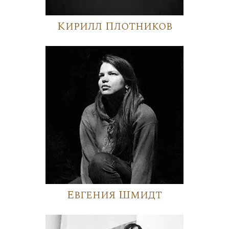
Кирилл Плотников
Евгения Шмидт