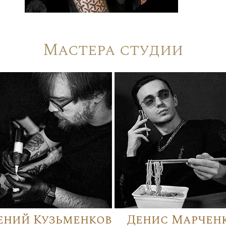
Мастера студии
ений Кузьменков
Денис Марчен