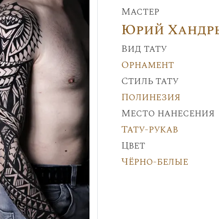
Мастер
Юрий Хандр
Вид тату
Орнамент
Стиль тату
Полинезия
Место нанесения
Тату-рукав
Цвет
Чёрно-белые