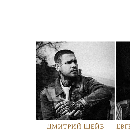
Дмитрий Шейб
Евг