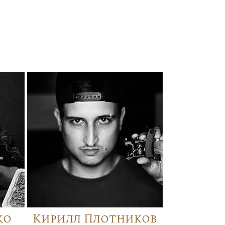
ко
Кирилл Плотников