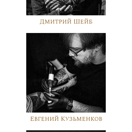
Дмитрий Шейб
Евгений Кузьменков