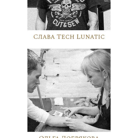
Слава Tech Lunatic