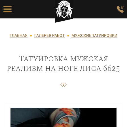
Перейти к основному содержанию
Основная навигация
Строка навигации
ГЛАВНАЯ
ГАЛЕРЕЯ РАБОТ
МУЖСКИЕ ТАТУИРОВКИ
Татуировка мужская
реализм на ноге лиса 6625