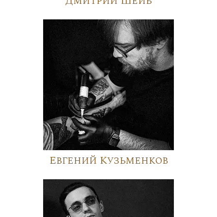
Дмитрий Шейб
Евгений Кузьменков