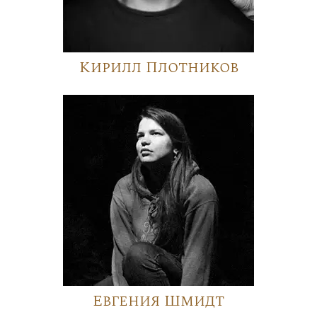
Кирилл Плотников
Евгения Шмидт