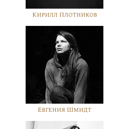
Кирилл Плотников
Евгения Шмидт