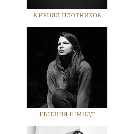
Кирилл Плотников
Евгения Шмидт