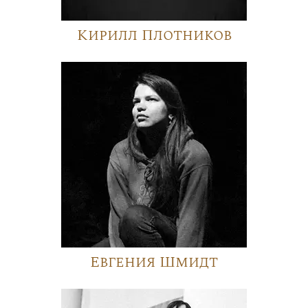
Кирилл Плотников
Евгения Шмидт