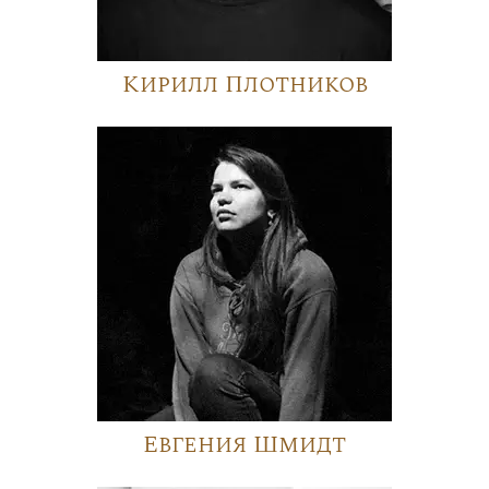
Кирилл Плотников
Евгения Шмидт