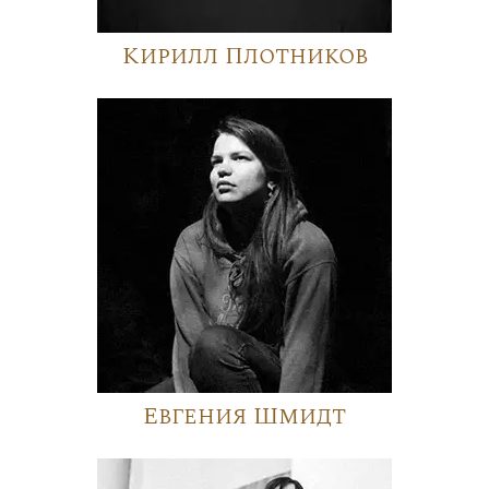
Кирилл Плотников
Евгения Шмидт