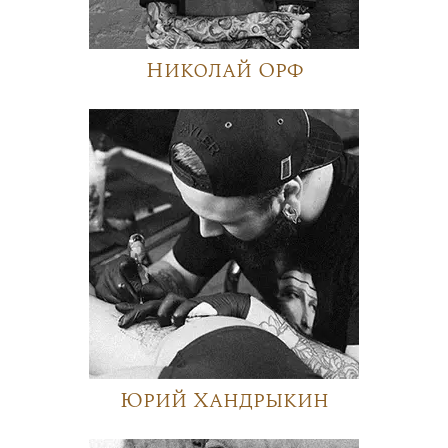
Николай Орф
Юрий Хандрыкин