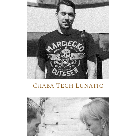
Слава Tech Lunatic