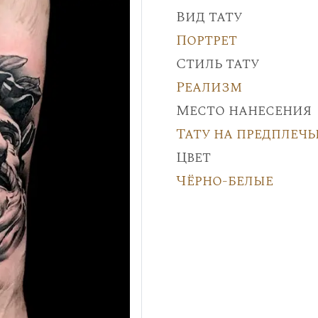
Вид тату
Портрет
Стиль тату
Реализм
Место нанесения
Тату на предплечь
Цвет
Чёрно-белые