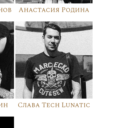
нов
Анастасия Родина
ин
Слава Tech Lunatic