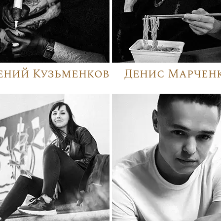
ений Кузьменков
Денис Марчен