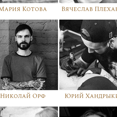
Мария Котова
Вячеслав Плеха
Николай Орф
Юрий Хандрык