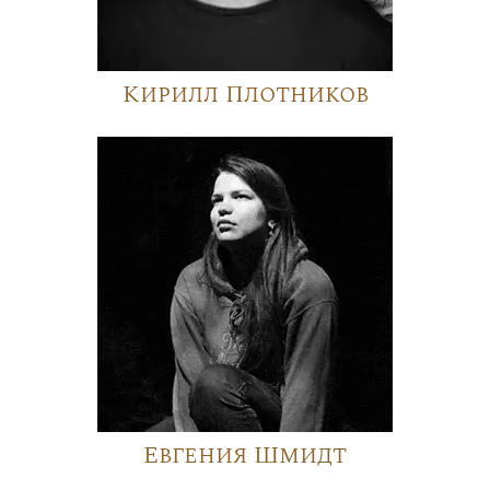
Кирилл Плотников
Евгения Шмидт