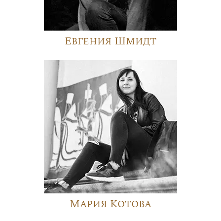
Евгения Шмидт
Мария Котова