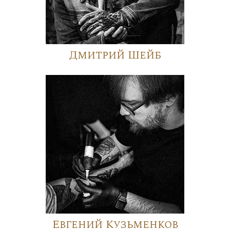
Дмитрий Шейб
Евгений Кузьменков