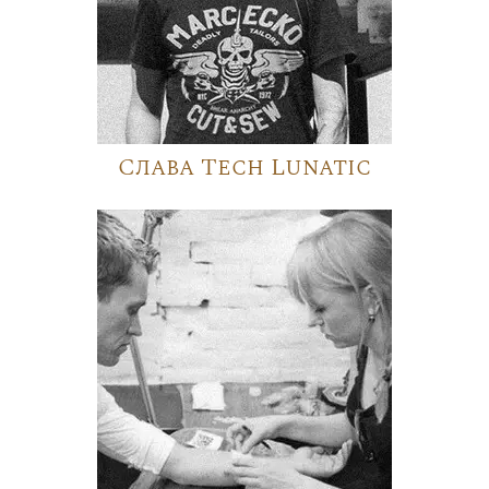
Слава Tech Lunatic