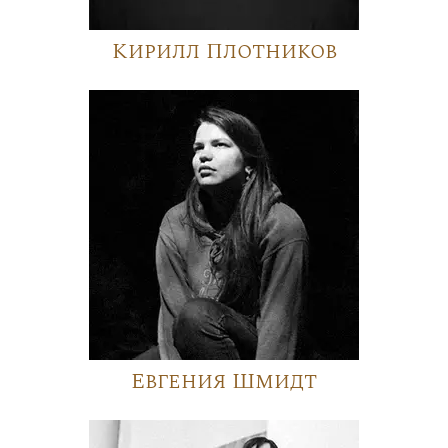
Кирилл Плотников
Евгения Шмидт