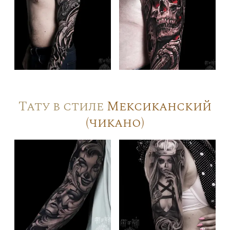
Тату в стиле
Мексиканский
(чикано)