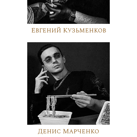
Евгений Кузьменков
Денис Марченко