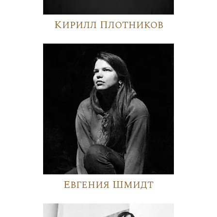
Кирилл Плотников
Евгения Шмидт