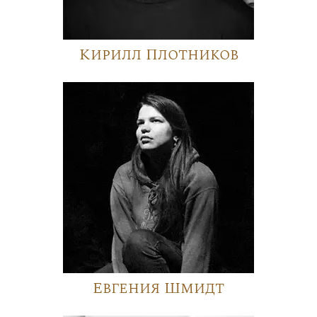
Кирилл Плотников
Евгения Шмидт