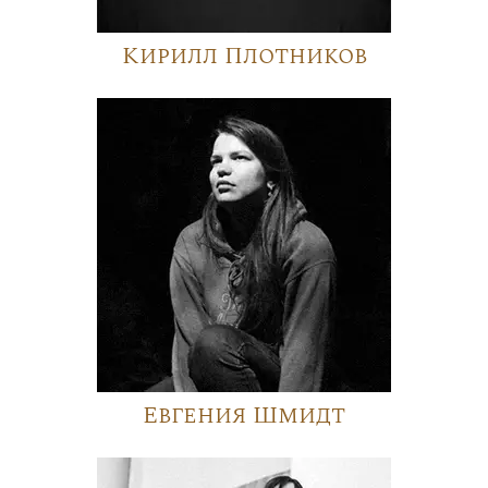
Кирилл Плотников
Евгения Шмидт