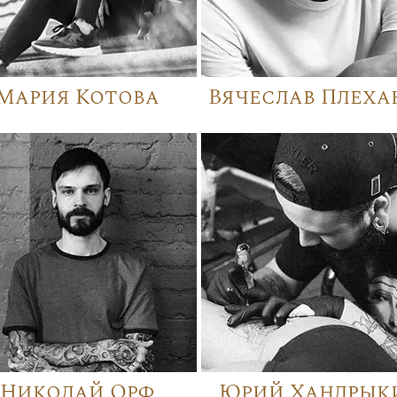
Мария Котова
Вячеслав Плеха
Николай Орф
Юрий Хандрык