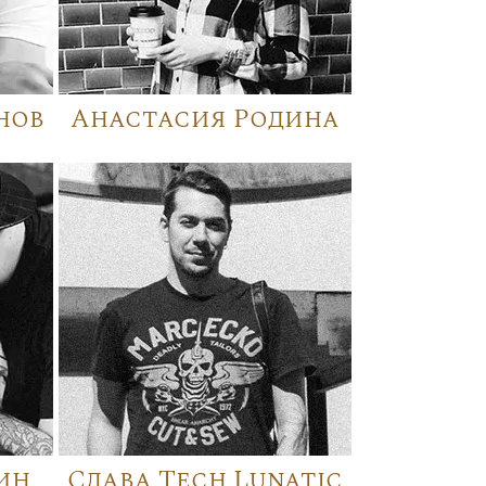
нов
Анастасия Родина
ин
Слава Tech Lunatic