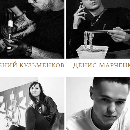
ений Кузьменков
Денис Марчен