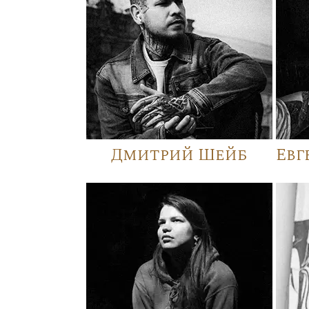
Дмитрий Шейб
Евг