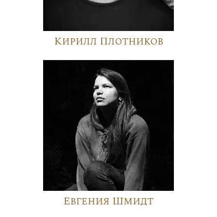
Кирилл Плотников
Евгения Шмидт