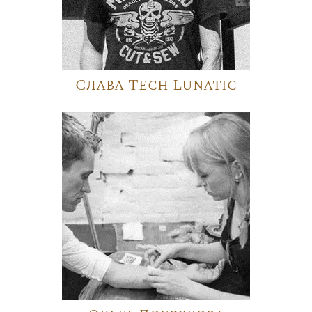
Слава Tech Lunatic