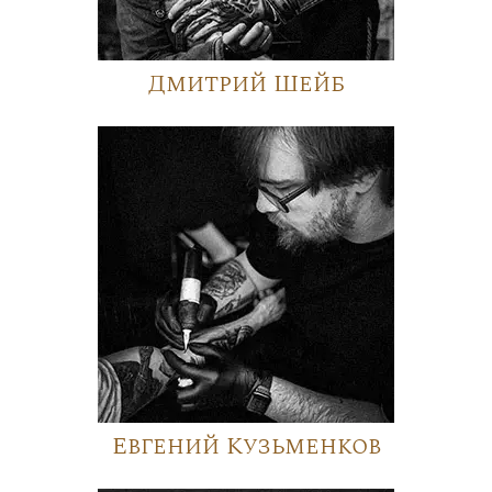
Дмитрий Шейб
Евгений Кузьменков