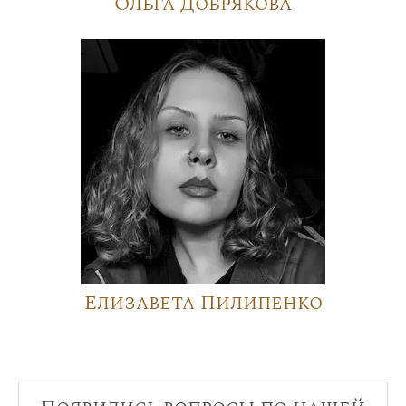
Ольга Добрякова
Елизавета Пилипенко