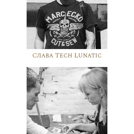
Слава Tech Lunatic