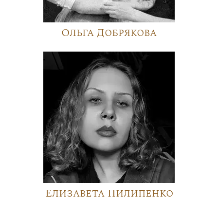
Ольга Добрякова
Елизавета Пилипенко