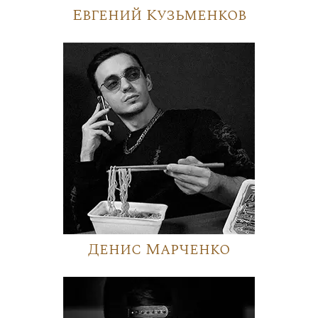
Евгений Кузьменков
Денис Марченко