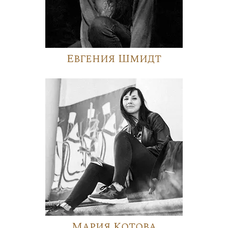
Евгения Шмидт
Мария Котова