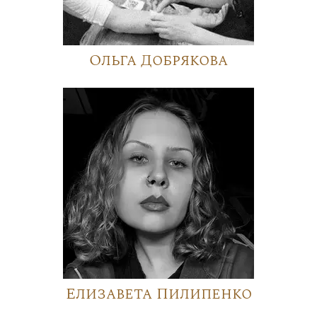
Ольга Добрякова
Елизавета Пилипенко