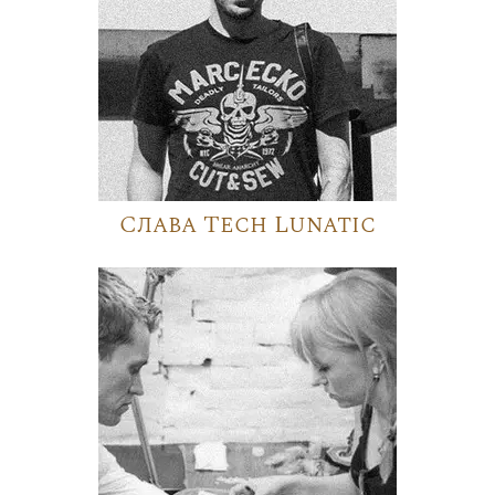
Слава Tech Lunatic