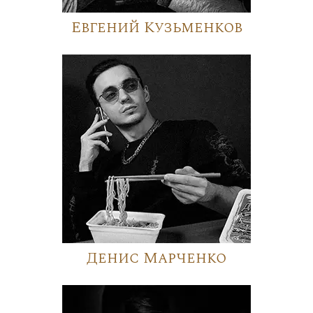
Евгений Кузьменков
Денис Марченко