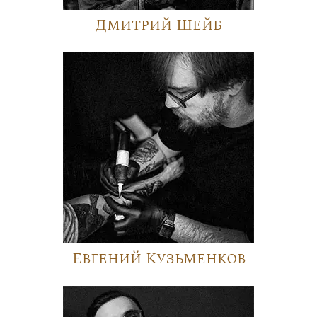
Дмитрий Шейб
Евгений Кузьменков