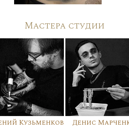
Мастера студии
ений Кузьменков
Денис Марчен