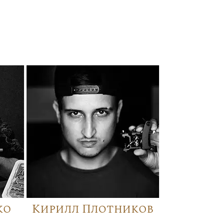
ко
Кирилл Плотников