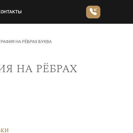
КОНТАКТЫ
РАФИЯ НА РЁБРАХ БУКВА
я на рёбрах
вки