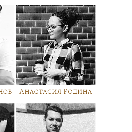
нов
Анастасия Родина