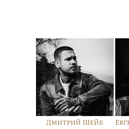
Дмитрий Шейб
Евг