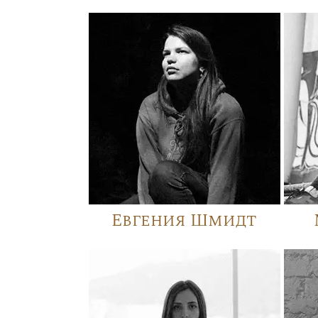
Евгения Шмидт