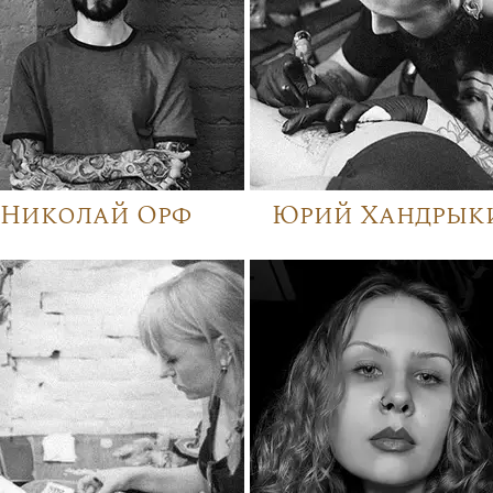
Николай Орф
Юрий Хандрык