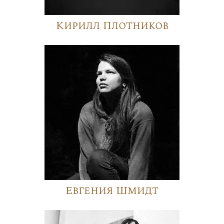
Кирилл Плотников
Евгения Шмидт