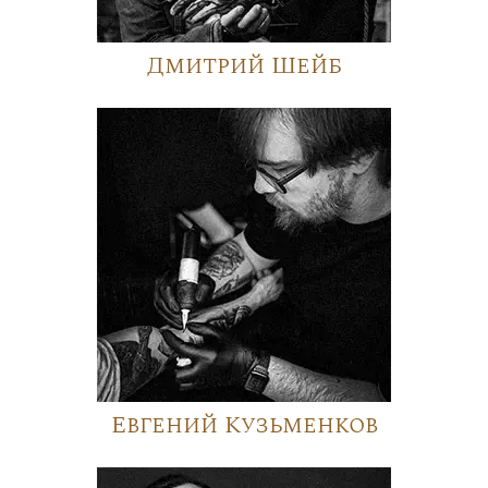
Дмитрий Шейб
Евгений Кузьменков