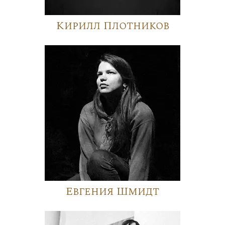
Кирилл Плотников
Евгения Шмидт