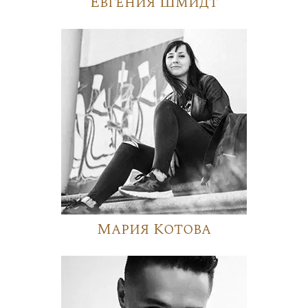
Евгения Шмидт
Мария Котова