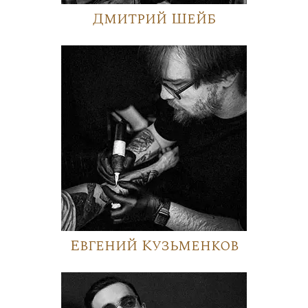
Дмитрий Шейб
Евгений Кузьменков