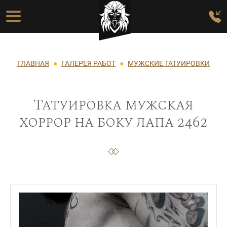
Перейти к основному содержанию
Основная навигация
Строка навигации
ГЛАВНАЯ
ГАЛЕРЕЯ РАБОТ
МУЖСКИЕ ТАТУИРОВКИ
Татуировка мужская
хоррор на боку лапа 2462