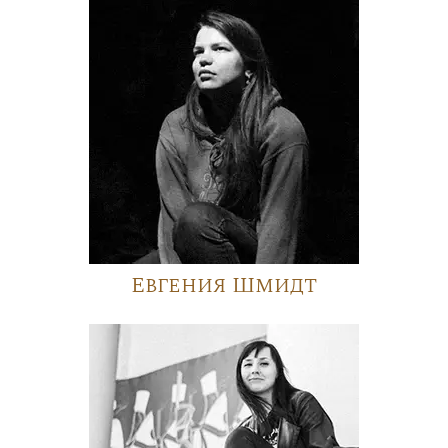
Евгения Шмидт