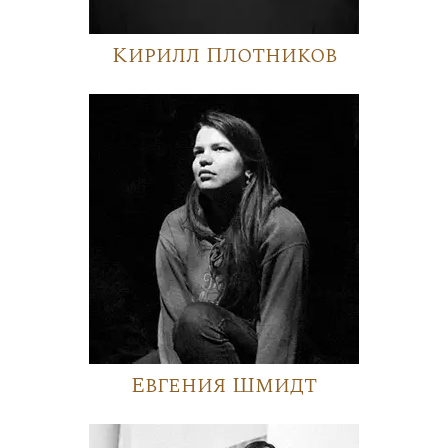
Кирилл Плотников
Евгения Шмидт