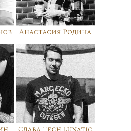
нов
Анастасия Родина
ин
Слава Tech Lunatic