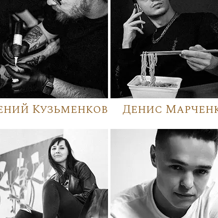
ений Кузьменков
Денис Марчен