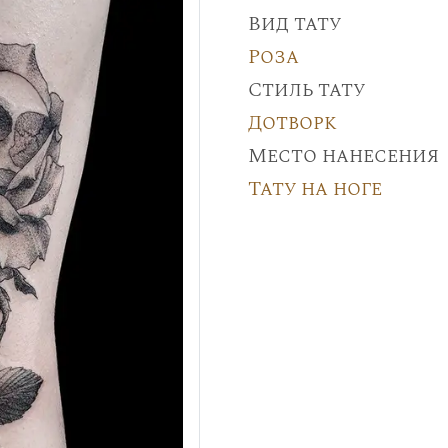
Вид тату
Роза
Стиль тату
Дотворк
Место нанесения
Тату на ноге