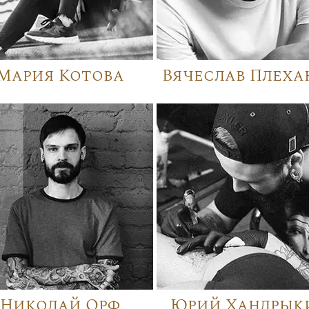
Мария Котова
Вячеслав Плеха
Николай Орф
Юрий Хандрык