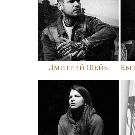
Дмитрий Шейб
Евг