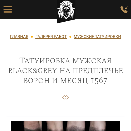
Перейти к основному содержанию
Основная навигация
Строка навигации
ГЛАВНАЯ
ГАЛЕРЕЯ РАБОТ
МУЖСКИЕ ТАТУИРОВКИ
Татуировка мужская
black&grey на предплечье
ворон и месяц 1567