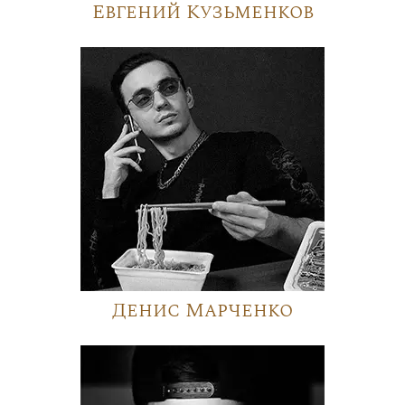
Евгений Кузьменков
Денис Марченко