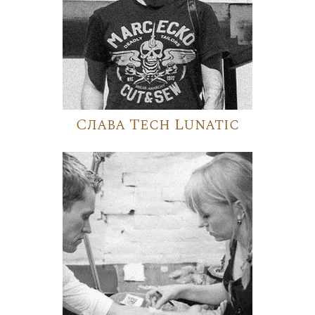
Слава Tech Lunatic