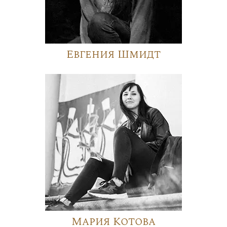
Евгения Шмидт
Мария Котова