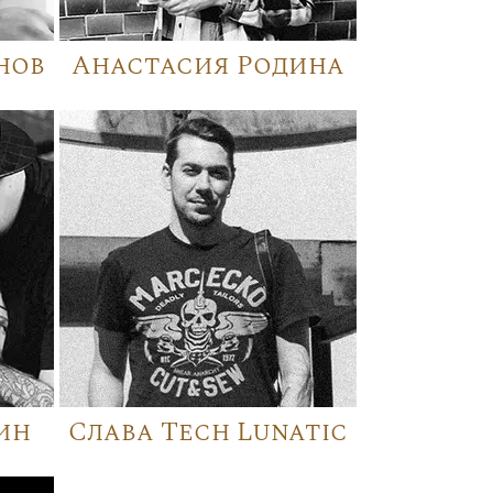
нов
Анастасия Родина
ин
Слава Tech Lunatic