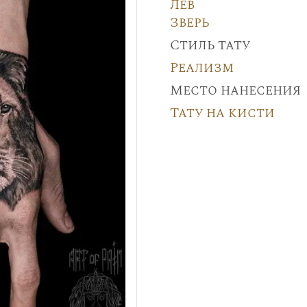
Лев
Зверь
Стиль тату
Реализм
Место нанесения
Тату на кисти