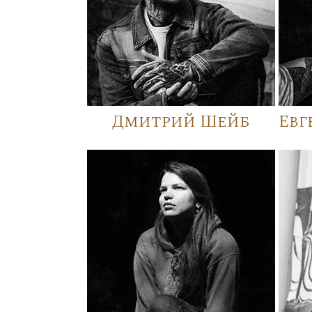
Дмитрий Шейб
Евг