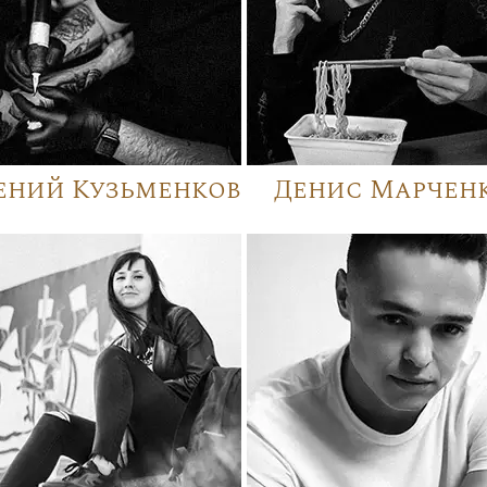
ений Кузьменков
Денис Марчен