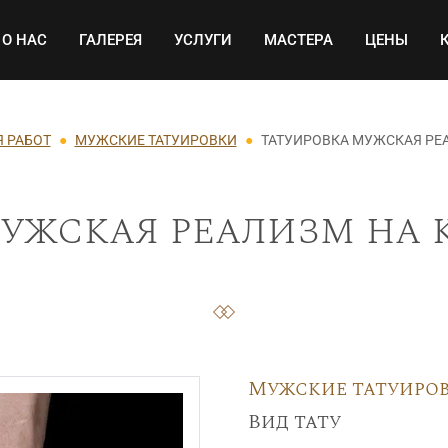
Основная навигация
О НАС
ГАЛЕРЕЯ
УСЛУГИ
МАСТЕРА
ЦЕНЫ
Я РАБОТ
МУЖСКИЕ ТАТУИРОВКИ
ТАТУИРОВКА МУЖСКАЯ РЕА
ужская реализм на к
Мужские татуиро
Вид тату