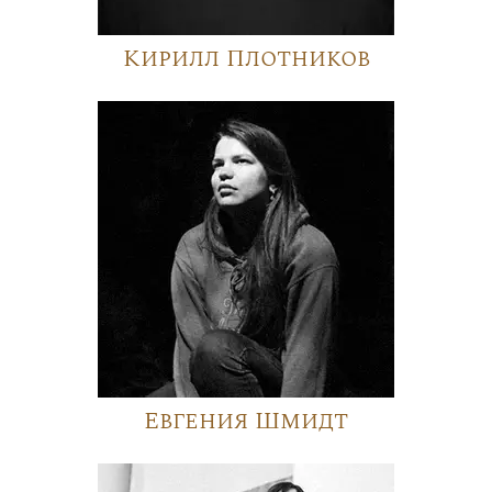
Кирилл Плотников
Евгения Шмидт