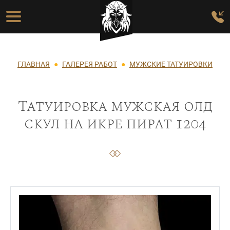
Перейти к основному содержанию
Основная навигация
Строка навигации
ГЛАВНАЯ
ГАЛЕРЕЯ РАБОТ
МУЖСКИЕ ТАТУИРОВКИ
Татуировка мужская олд
скул на икре пират 1204