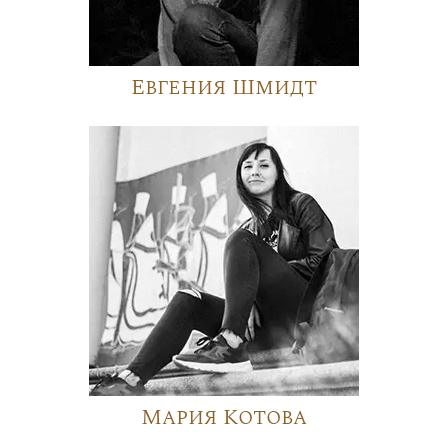
Евгения Шмидт
Мария Котова