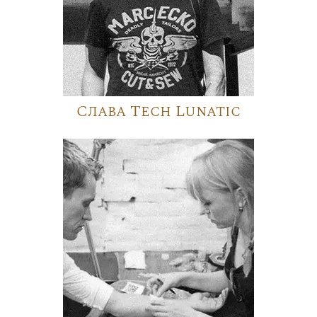
Слава Tech Lunatic