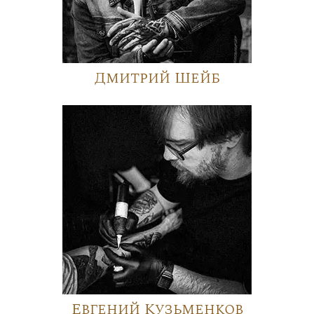
Дмитрий Шейб
Евгений Кузьменков