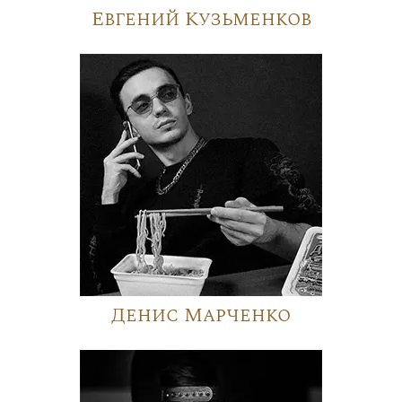
Евгений Кузьменков
Денис Марченко