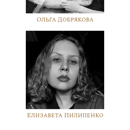
Ольга Добрякова
Елизавета Пилипенко