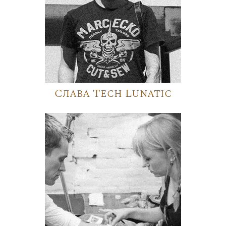
Слава Tech Lunatic