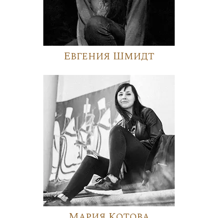
Евгения Шмидт
Мария Котова