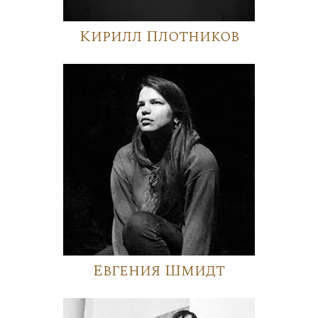
Кирилл Плотников
Евгения Шмидт