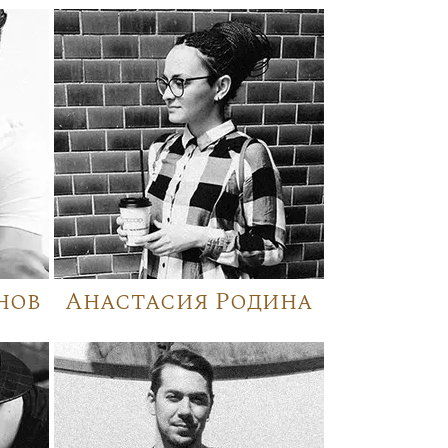
нов
Анастасия Родина