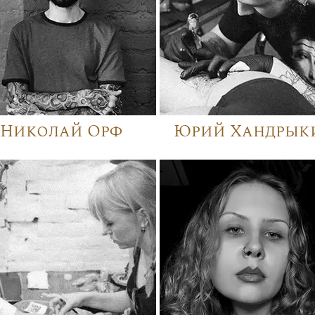
Николай Орф
Юрий Хандрык