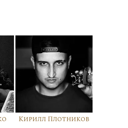
ко
Кирилл Плотников