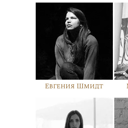
Евгения Шмидт