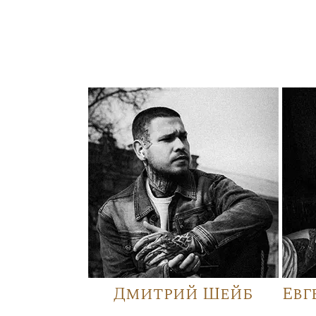
Дмитрий Шейб
Евг