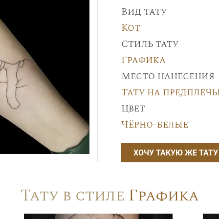
Вид тату
Кот
Стиль тату
Графика
Место нанесения
Тату на предплечь
Цвет
Чёрно-белые
ХОЧУ ТАКУЮ ЖЕ ТАТУ
Тату в стиле
Графика