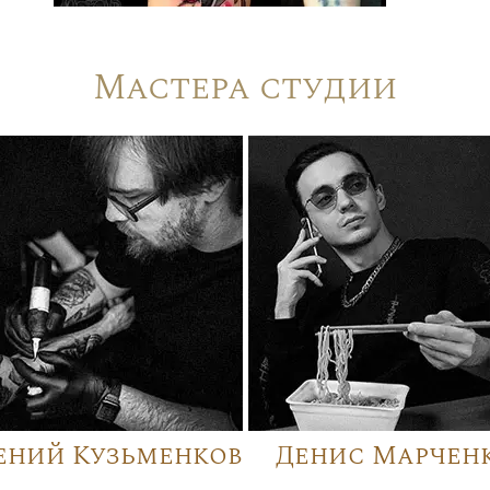
Мастера студии
ений Кузьменков
Денис Марчен