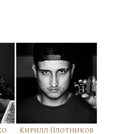
ко
Кирилл Плотников