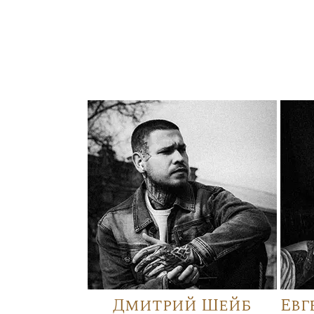
Дмитрий Шейб
Евг