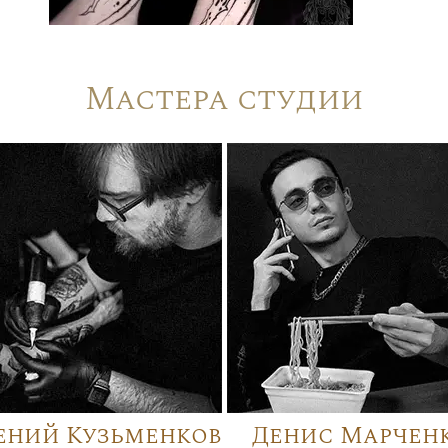
Мастера студии
ений Кузьменков
Денис Марчен