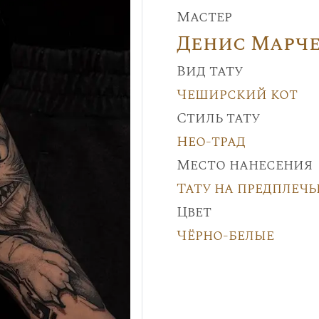
Мастер
Денис Марч
Вид тату
Чеширский кот
Стиль тату
Нео-трад
Место нанесения
Тату на предплечь
Цвет
Чёрно-белые