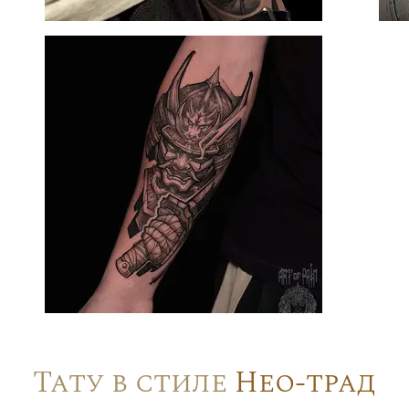
Тату в стиле
Нео-трад