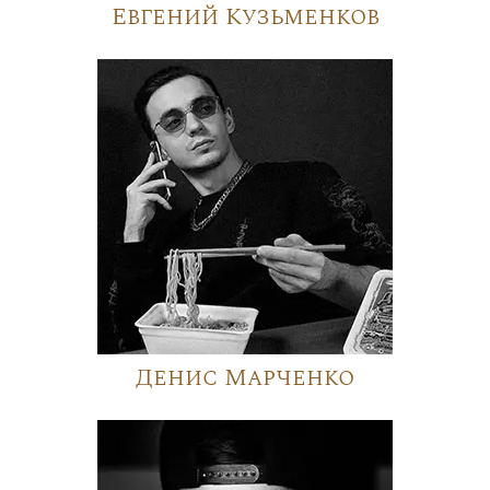
Евгений Кузьменков
Денис Марченко