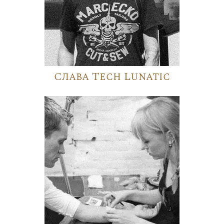
Слава Tech Lunatic