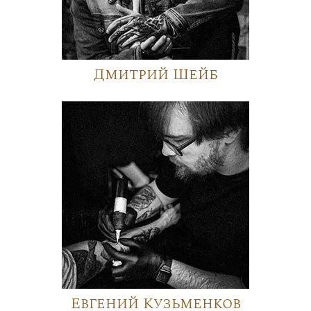
Дмитрий Шейб
Евгений Кузьменков