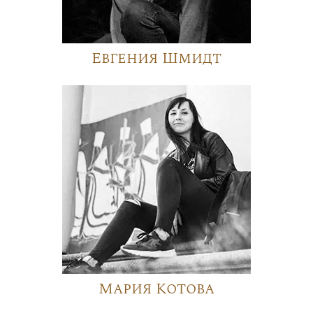
Евгения Шмидт
Мария Котова