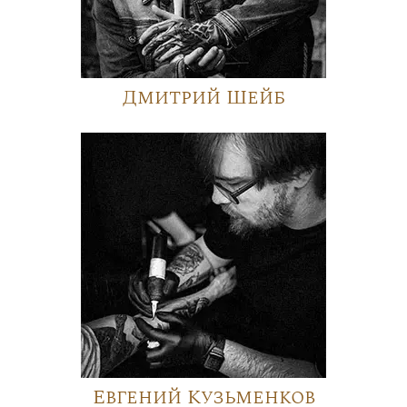
Дмитрий Шейб
Евгений Кузьменков