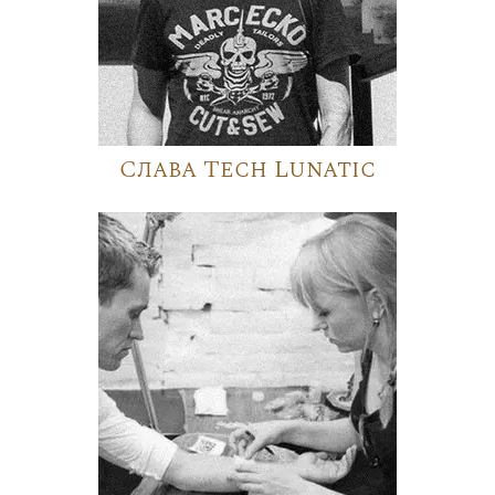
Слава Tech Lunatic