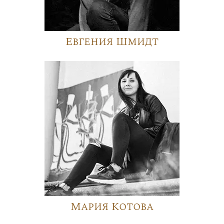
Евгения Шмидт
Мария Котова